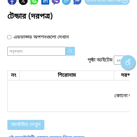
আপনার মতামত প্রদান করুন
টেন্ডার (দরপত্র)
এডভান্সড অপশনগুলো দেখান
পৃষ্ঠা আইটেম
নং
শিরোনাম
দরপত্র 
কোনো তথ্য
আর্কাইভ দেখুন