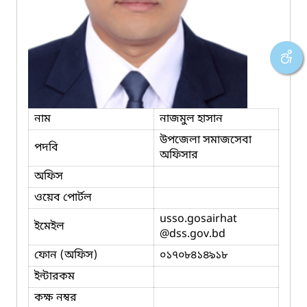
নাম
নাজমুল হাসান
উপজেলা সমাজসেবা
পদবি
অফিসার
অফিস
ওয়েব পোর্টল
usso.gosairhat
ইমেইল
@dss.gov.bd
ফোন (অফিস)
০১৭০৮৪১৪৯১৮
ইন্টারকম
কক্ষ নম্বর