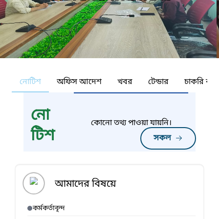
নোটিশ
অফিস আদেশ
খবর
টেন্ডার
চাকরি কর্ন
নো
কোনো তথ্য পাওয়া যায়নি।
টিশ
সকল
আমাদের বিষয়ে
কর্মকর্তাবৃন্দ