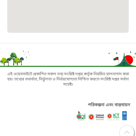
১৬১৩৫
প্রবাসী কল সেন্টার
১৬৫৭৫
ই-জিপি ইমার্জেন্সি হটলাইন
১০০
এই ওয়েবসাইটে প্রকাশিত সকল তথ্য সংশ্লিষ্ট দপ্তর কর্তৃক নিয়মিত হালনাগাদ করা
হয়। তথ্যের যথার্থতা, নির্ভুলতা ও নির্ভরযোগ্যতা নিশ্চিত করতে সংশ্লিষ্ট দপ্তর সর্বদা
সচেষ্ট।
বাংলাদেশ টেলিযোগাযোগ সেবা সংক্রান্ত
হটলাইন
পরিকল্পনা এবং বাস্তবায়ন
১৬৯৯৯
বিদ্যুৎ বিভাগ সেবা সংক্রান্ত হটলাইন