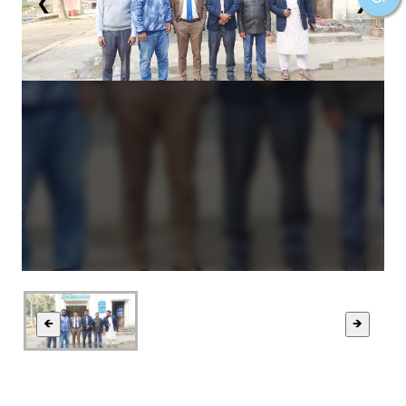
❮
❯
🡸
🡺